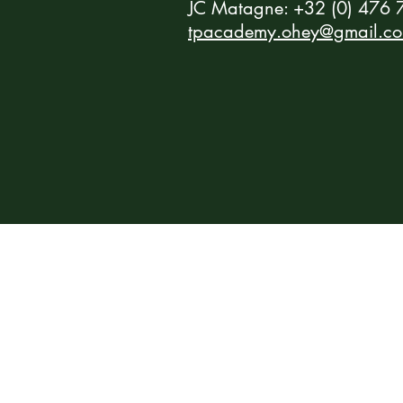
JC Matagne: +32 (0) 476 
tpacademy.ohey@gmail.c